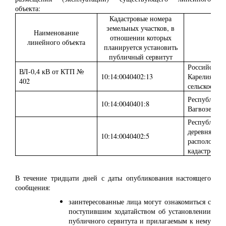
объекта:
Кадастровые номера
земельных участков, в
Наименование
отношении которых
линейного объекта
планируется установить
публичный сервитут
Российская 
ВЛ-0,4 кВ от КТП №
10:14:0040402:13
Карелия, Ол
402
сельское по
Республика 
10:14:0040401:8
Вагвозеро.
Республика 
деревня Ваг
10:14:0040402:5
расположен 
кадастрового
В течение тридцати дней с даты опубликования настоящего
сообщения:
заинтересованные лица могут ознакомиться с
поступившим ходатайством об установлении
публичного сервитута и прилагаемым к нему