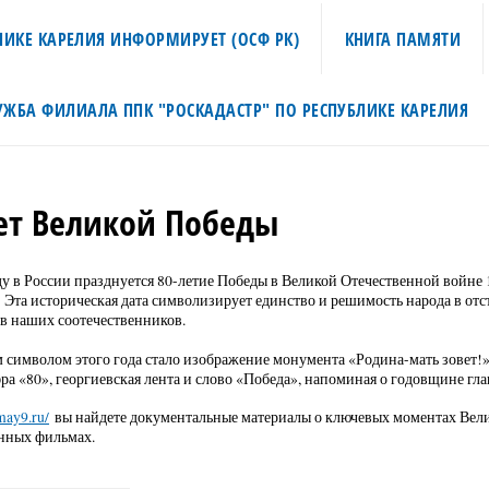
ИКЕ КАРЕЛИЯ ИНФОРМИРУЕТ (ОСФ РК)
КНИГА ПАМЯТИ
УЖБА ФИЛИАЛА ППК "РОСКАДАСТР" ПО РЕСПУБЛИКЕ КАРЕЛИЯ
ет Великой Победы
ду в России празднуется 80-летие Победы в Великой Отечественной войне 
 Эта историческая дата символизирует единство и решимость народа в отс
в наших соотечественников.
символом этого года стало изображение монумента «Родина-мать зовет!»
ра «80», георгиевская лента и слово «Победа», напоминая о годовщине г
may9.ru/
вы найдете документальные материалы о ключевых моментах Велико
нных фильмах.