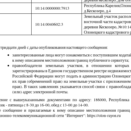
Республика Карелия,Олон
10:14:0000000:7913
д.Кескозеро, д.4
Земельный участок распол
восточной части кадастров
10:14:0040602:3
деревни Кескозеро, №10:14
Олонецкого кадастрового 
 тридцати дней с даты опубликования настоящего сообщения:
заинтересованные лица могут ознакомиться с поступившим ходата
к нему описанием местоположения границ публичного сервитута;
правообладатели земельных участков, в отношении которых
зарегистрированы в Едином государственном реестре недвижимости,
Российской Федерации могут подать в администрацию Олонецког
их прав (обременений прав) на земельные участки с приложение
прав). В таких заявлениях указывается способ связи с правооблад
(или) адрес электронной почты.
ение с вышеуказанными документами по адресу: 186000, Республика Ка
к - пятница с 8-30 до 16-00, обед с 13-00 до 14-00.
е сообщение и прилагаемые к нему описание местоположения границ
онно-телекоммуникационной сети "Интернет": https://olon-rayon.ru