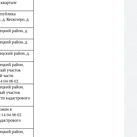
 квартале
спублика
д. Кескозеро, д.
ецкий район, д.
ецкий район, д.
ецский район, д.
ецкий район,
ный участок
й части
4:04 06 02.
ецкий район,
ный участок
сти кадастрового
ожен в
14:04 06 02
адастрового
ецкий район,