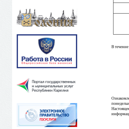
В течение
Ознакомл
понедельни
Настояще
информаци