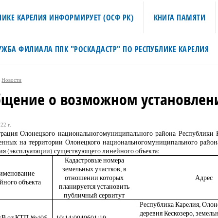
ИКЕ КАРЕЛИЯ ИНФОРМИРУЕТ (ОСФ РК)
КНИГА ПАМЯТИ
УЖБА ФИЛИАЛА ППК "РОСКАДАСТР" ПО РЕСПУБЛИКЕ КАРЕЛИЯ
Новости
бщение о возможном установлени
22 г.
рация Олонецкого национальногомуниципального района Республики Ка
енных на территории Олонецкого национальногомуниципального района
я (эксплуатации) существующего линейного объекта:
Кадастровые номера
земельных участков, в
именование
отношении которых
Адрес
йного объекта
планируется установить
публичный сервитут
Республика Карелия, Олон
деревня Кескозеро, земель
 кВ от КТП №405
10:14:0040601:19