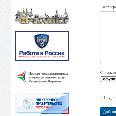
Текст об
Cписок ф
Загрузи
- Даю
Добав