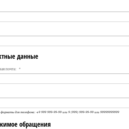
ктные данные
ая почта:
*
орматы для телефона: +9 999 999-99-99 или 9 (999) 999-99-99 или 99999999999
жимое обращения