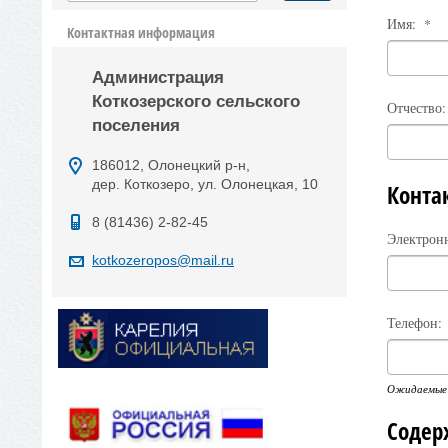
Имя:
*
Контактная информация
Администрация
Коткозерского сельского
Отчество:
поселения
186012, Олонецкий р-н,
дер. Коткозеро, ул. Олонецкая, 10
Конта
8 (81436) 2-82-45
Электронн
kotkozeropos@mail.ru
Телефон:
Ожидаемые ф
Содер